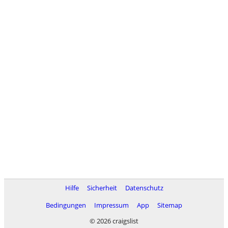
Hilfe
Sicherheit
Datenschutz
Bedingungen
Impressum
App
Sitemap
© 2026 craigslist